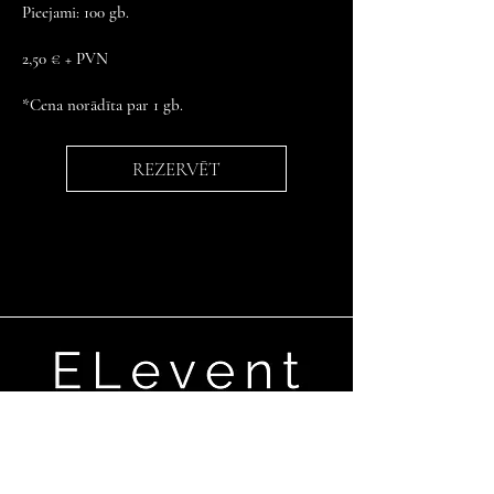
Pieejami: 100 gb.
2,50 € + PVN
*Cena norādīta par 1 gb.
REZERVĒT
Ganību dambis 17a,Rīga, LV-1045