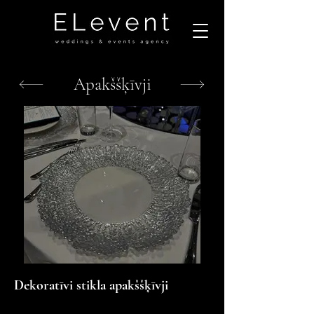
Apakššķīvji
Dekoratīvi stikla apakššķīvji