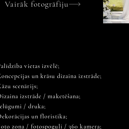
Vairāk fotogrāfiju
alīdzība vietas izvēlē;
oncepcijas un krāsu dizaina izstrāde;
āzu scenārijs;
Dizaina izstrāde / maketēšana;
Ielūgumi / druka;
ekorācijas un floristika;
Foto zona / fotospoguļi / 360 kamera;