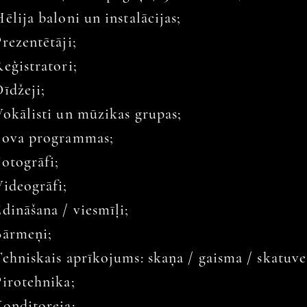
ēlija baloni un instalācijas;
rezentētāji;
eģistratori;
īdžeji;
Vokālisti un mūzikas grupas;
Šova programmas;
Fotogrāfi;
Videogrāfi;
dināšana / viesmīļi;
Bārmeņi;
Tehniskais aprīkojums: skaņa / gaisma / skatuve
Pirotehnika;
Konditoreja;