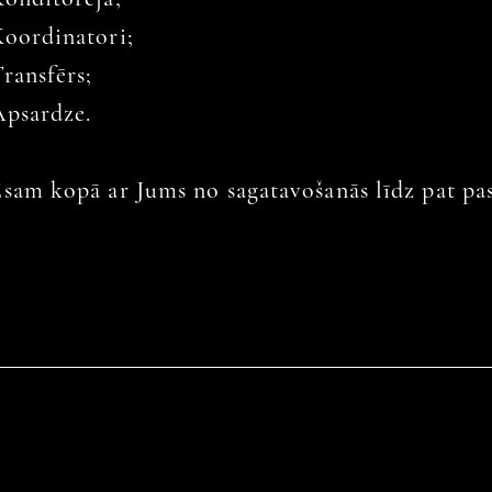
Koordinatori;
ransfērs;
Apsardze.
Esam kopā ar Jums no sagatavošanās līdz pat p