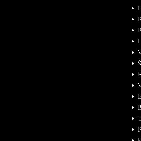
H
P
R
D
Ē