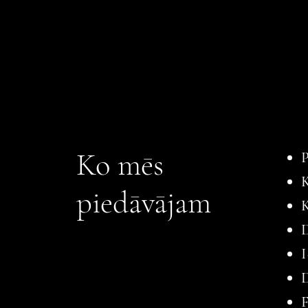
Ko mēs
P
K
piedāvājam
K
D