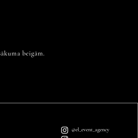
asākuma beigām.
@el_event_agency