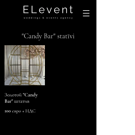
"Candy Bar" statīvi
Золотой "Candy
Bar" штатив
100 евро + НДС