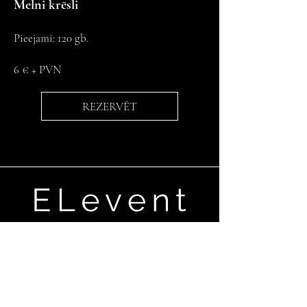
Melni krēsli
Pieejami: 120 gb.
6 € + PVN
REZERVĒT
Ganību dambis 17a,Rīga, LV-1045
+371 29670506