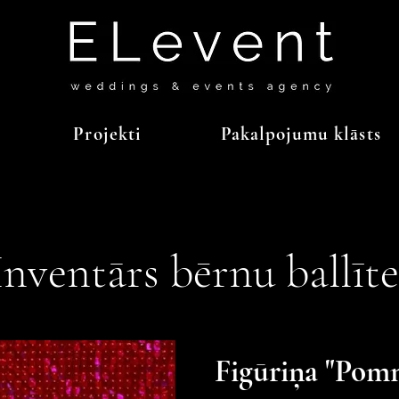
Projekti
Pakalpojumu klāsts
Inventārs bērnu ballīte
Figūriņa "Pomn