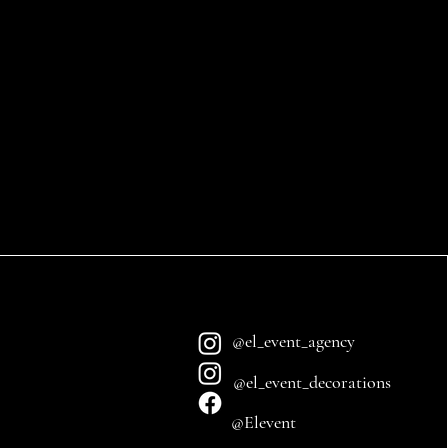
@el_event_agency
@el_event_decorations
@Elevent