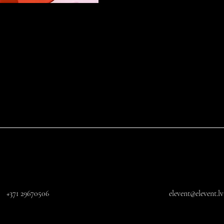
+371 29670506
elevent@elevent.lv