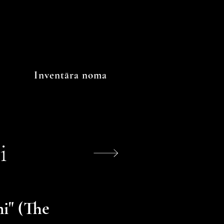
Inventāra noma
i
i" (The