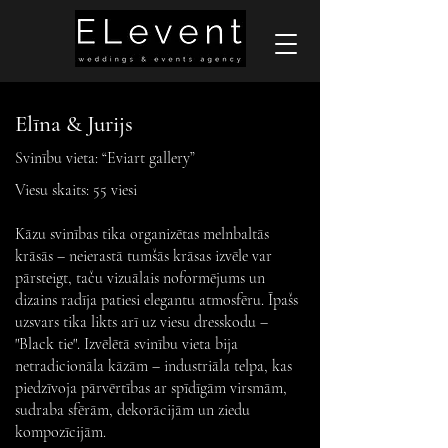
Elīna & Jurijs
Svinību vieta: “Eviart gallery”
Viesu skaits: 55 viesi
Kāzu svinības tika organizētas melnbaltās
krāsās – neierastā tumšās krāsas izvēle var
pārsteigt, taču vizuālais noformējums un
dizains radīja patiesi elegantu atmosfēru. Īpašs
uzsvars tika likts arī uz viesu dresskodu –
"Black tie". Izvēlētā svinību vieta bija
netradicionāla kāzām – industriāla telpa, kas
piedzīvoja pārvērtības ar spīdīgām virsmām,
sudraba sfērām, dekorācijām un ziedu
kompozīcijām.