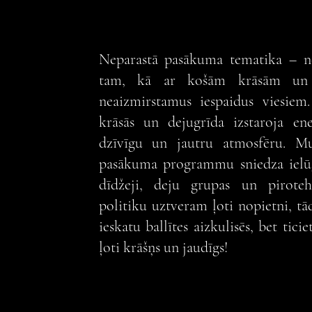
Neparastā pasākuma tematika – ne
tam, kā ar košām krāsām un 
neaizmirstamus iespaidus viesiem
krāsās un dejugrīda izstaroja ene
dzīvīgu un jautru atmosfēru. Mu
pasākuma programmu sniedza ielūgt
dīdžeji, deju grupas un pirotehn
politiku uztveram ļoti nopietni, tā
ieskatu ballītes aizkulisēs, bet ti
ļoti krāšņs un jaudīgs!