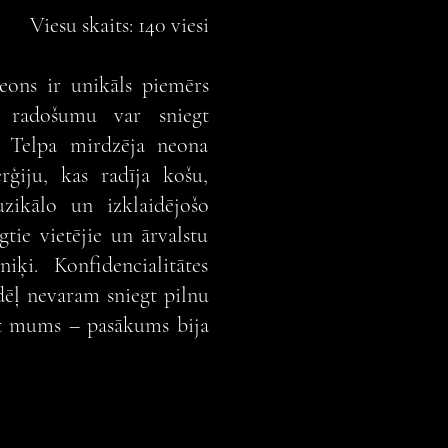
Viesu skaits: 140 viesi
ons ir unikāls piemērs
radošumu var sniegt
. Telpa mirdzēja neona
rģiju, kas radīja košu,
zikālo un izklaidējošo
ie vietējie un ārvalstu
iķi. Konfidencialitātes
dēļ nevaram sniegt pilnu
ciet mums – pasākums bija