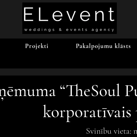
Projekti
Pakalpojumu klāsts
ņēmuma “
TheSoul P
korporatīvais
Svinību vieta: 