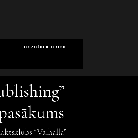
Inventāra noma
ublishing
”
 pasākums
naktsklubs “Valhalla”