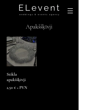
Apakššķīvji
Stikla
apakššķīvji
2,50 € + PVN