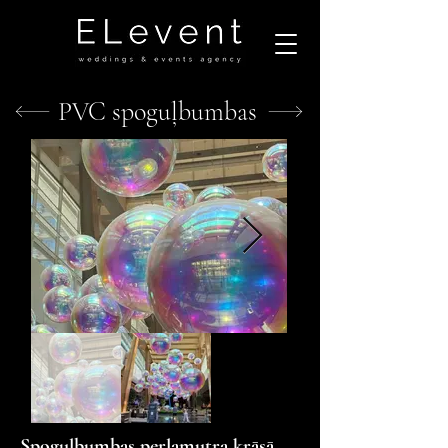
PVC spoguļbumbas
Spoguļbumbas perlamutra krāsā