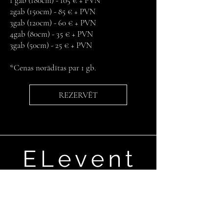
1 gab (180cm) - 105 € + PVN
2gab (150cm) - 85 € + PVN
3gab (120cm) - 60 € + PVN
4gab (80cm) - 35 € + PVN
3gab (50cm) - 25 € + PVN
⠀
*Cenas norādītas par 1 gb.
REZERVĒT
Ganību dambis 17a,Rīga, LV-1045