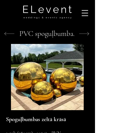
PVC spoguļbumbas
Spoguļbumbas zeltā krāsā