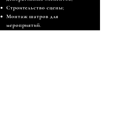
Строительство сцены;
Монтаж шатров для
мероприятий.
Ganību dambis 17a,Rīga, LV-1045
+371 29670506
elevent@elevent.lv
@el_event_agency
@el_event_decorations
@Elevent