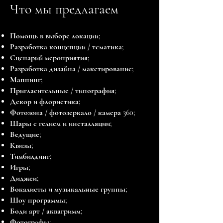
Что мы предлагаем
Помощь в выборе локации;
Разработка концепции / тематика;
Сценарий мероприятия;
Разработка дизайна / макетирование;
Маппинг;
Пригласительные / типография;
Декор и флористика;
Фотозона / фотозеркало / камера 360;
Шары с гелием и инсталляции;
Ведущие;
Квизы;
Тимбилдинг;
Игры;
Диджеи;
Вокалисты и музыкальные группы;
Шоу программы;
Боди арт / аквагримм;
Фотографы;