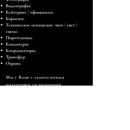
Видеографы;
Кейтеринг / официанты;
Бармены;
Техническое оснащение: звук / свет /
сцена;
Пиротехника;
Кондитеры;
Координаторы;
Трансфер;
Охрана.
Мы с Вами с самого начала
подготовки до окончания
мероприятия.