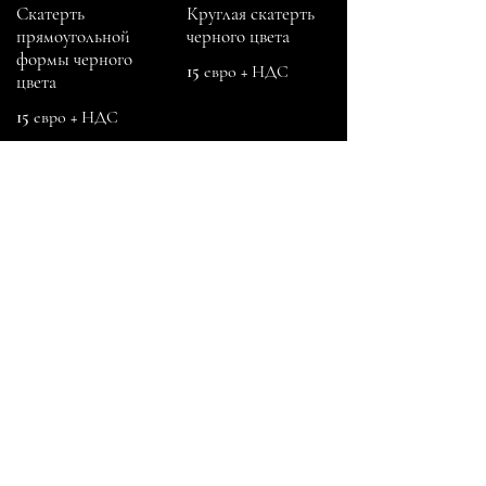
Скатерть
Круглая скатерть
прямоугольной
черного цвета
формы черного
15 евро + НДС
цвета
15 евро + НДС
Ganību dambis 17a,Rīga, LV-1045
+371 29670506
elevent@elevent.lv
@el_event_agency
@el_event_decorations