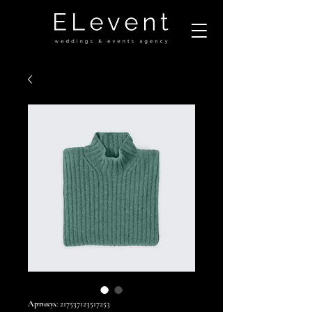
Артикул: 217537123517253