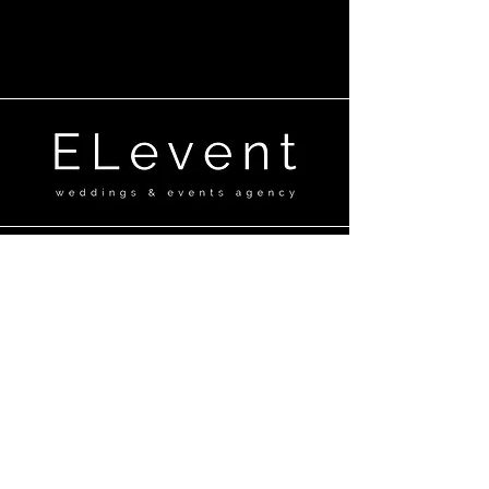
Ganību dambis 17a,Rīga, LV-1045
+371 29670506
elevent@elevent.lv
@el_event_agency
@el_event_decorations
@Elevent
©2023 ELevent Agency