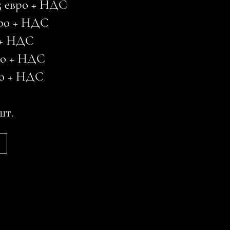
05 евро + НДС
евро + НДС
€ + НДС
вро + НДС
вро + НДС
шт.